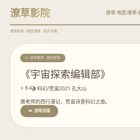
潦草影院
潦草·电影
潦草·
潦草影院 / 随性潦草 · 好片不挑
✏️ 潦草推荐 · 随性观享
《宇宙探索编辑部》
⭐ 8.4
🎬 科幻/荒诞
2021 孔大山
唐老师的西行漫记，荒诞诗意科幻之旅。
✏️ 潦草观看