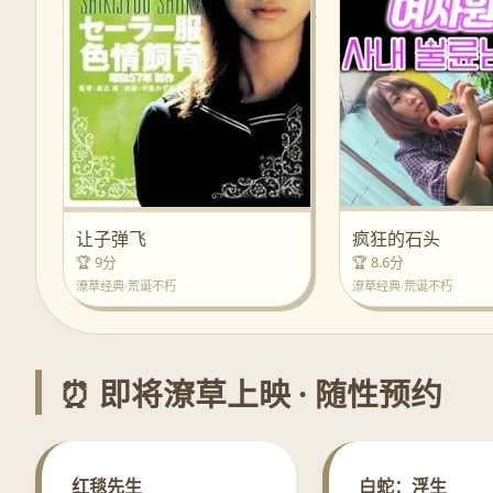
疯狂的石头
让子弹飞
🏆 8.6分
🏆 9分
潦草经典·荒诞不朽
潦草经典·荒诞不朽
⏰ 即将潦草上映 · 随性预约
红毯先生
白蛇：浮生