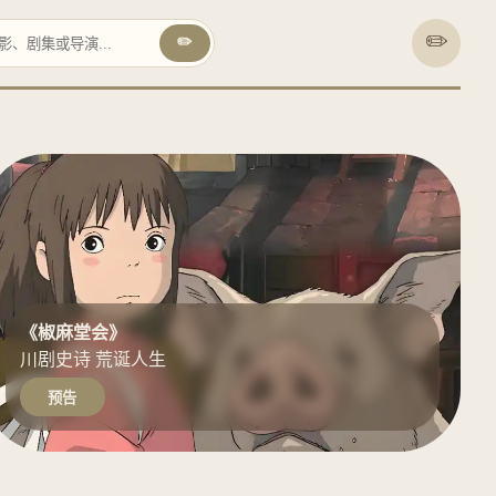
✏️
✏️
《椒麻堂会》
川剧史诗 荒诞人生
预告