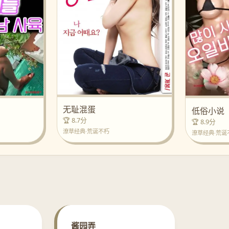
无耻混蛋
低俗小说
🏆 8.7分
🏆 8.9分
潦草经典·荒诞不朽
潦草经典·荒诞
酱园弄