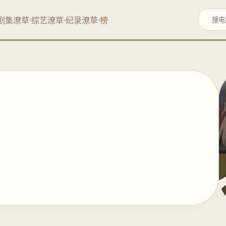
剧集
潦草·综艺
潦草·纪录
潦草·榜