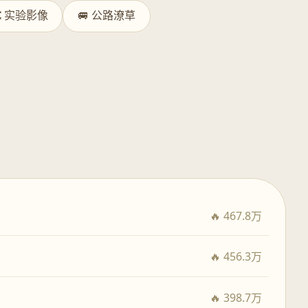
️ 实验影像
🚐 公路潦草
🔥 467.8万
🔥 456.3万
🔥 398.7万