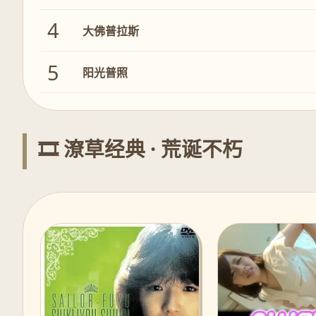
4
大佛普拉斯
5
阳光普照
🎞️ 潦草经典 · 荒诞不朽