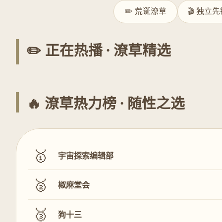
✏️ 荒诞潦草
🎬 独立
✏️ 正在热播 · 潦草精选
🔥 潦草热力榜 · 随性之选
🥇
宇宙探索编辑部
🥈
椒麻堂会
🥉
狗十三