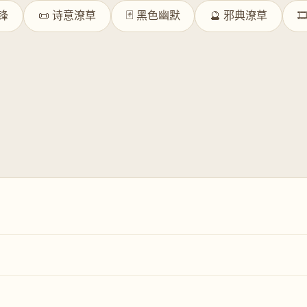
先锋
📜 诗意潦草
🃏 黑色幽默
🔮 邪典潦草
